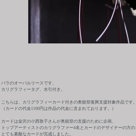
バラのオーバルリースです。
カリグラフィータグ、水引付き。
こちらは、カリグラフィーカード付きの奥能登復興支援対象作品です
（カードの代金1100円は作品の代金に含まれております。）
カードは金沢の小西敦子さんが奥能登の支援のために企画、
トップアーティストのカリグラファー4名とカードのデザイナーの方の
とても素敵なカードが完成しました。