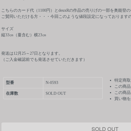
こちらのカード代（1100円）とdeuxRの作品の売りげの一部を奥能
ご賛同いただける方・・・今回このような値段設定になっております
サイズ
縦33㎝（蔓含む）横23㎝
発送は12月25～27日となります。
（ご入金確認前でも発送させていただきます）
特定商取
型番
N-0593
この商品
この商品
在庫数
SOLD OUT
買い物を
SOLD OUT