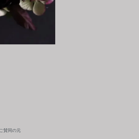
。
ご賛同の元