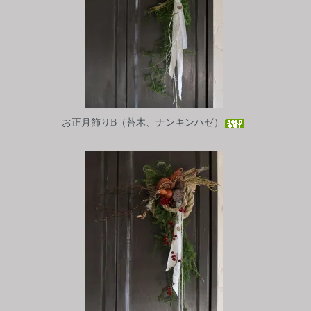
お正月飾りB（苔木、ナンキンハゼ）