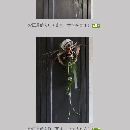
お正月飾りC（苔木、サンキライ）
お正月飾りD（苔木、ひょうたん）