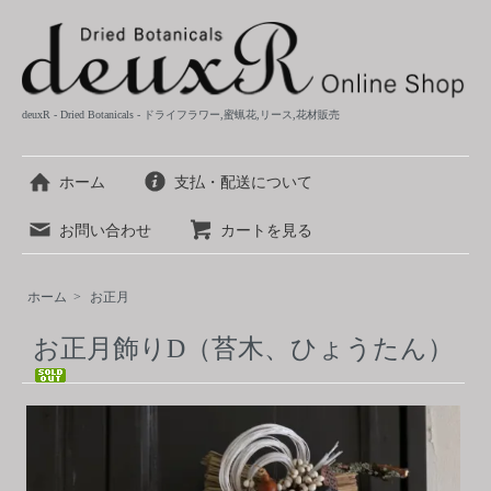
deuxR - Dried Botanicals - ドライフラワー,蜜蝋花,リース,花材販売
ホーム
支払・配送について
お問い合わせ
カートを見る
ホーム
>
お正月
お正月飾りD（苔木、ひょうたん）