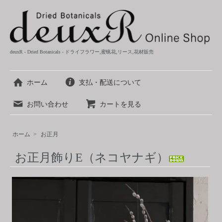
deuxR - Dried Botanicals - ドライフラワー,蜜蝋花,リース,花材販売
ホーム
支払・配送について
お問い合わせ
カートを見る
ホーム
>
お正月
お正月飾りE（ネコヤナギ）